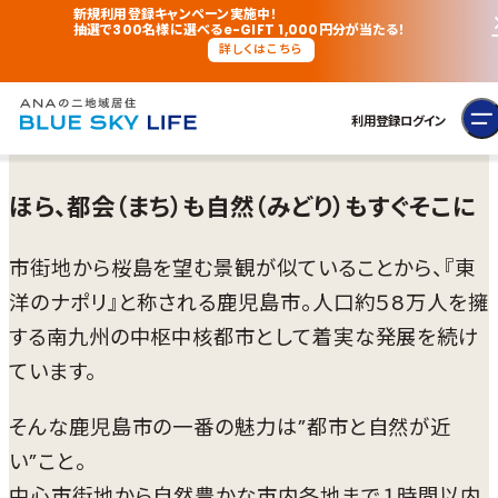
新規利用登録キャンペーン実施中！
抽選で300名様に選べるe-GIFT 1,000円分が当たる！
詳しくはこちら
利用登録
ログイン
ほら、都会（まち）も自然（みどり）もすぐそこに
市街地から桜島を望む景観が似ていることから、『東
洋のナポリ』と称される鹿児島市。人口約５8万人を擁
する南九州の中枢中核都市として着実な発展を続け
ています。
そんな鹿児島市の一番の魅力は”都市と自然が近
い”こと。
中心市街地から自然豊かな市内各地まで１時間以内