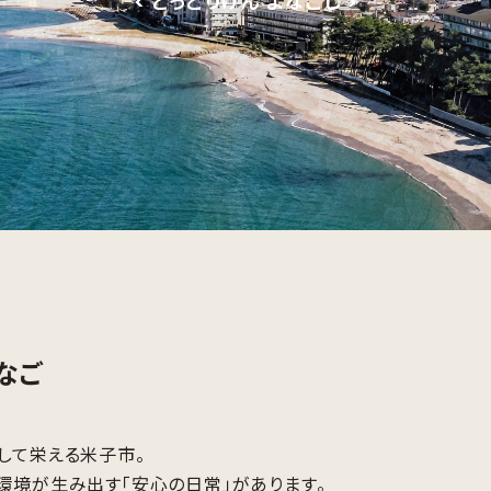
< とっとりけん よなごし >
なご
して栄える米子市。
環境が生み出す「安心の日常」があります。