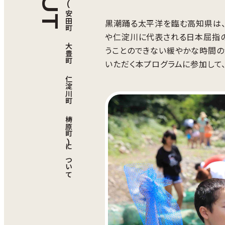
高知県 2町訪問(安田町 大豊町 仁淀川町 梼原町)について
黒潮踊る太平洋を臨む高知県は、
や仁淀川に代表される日本屈指の
うことのできない緩やかな時間の
いただく本プログラムに参加して