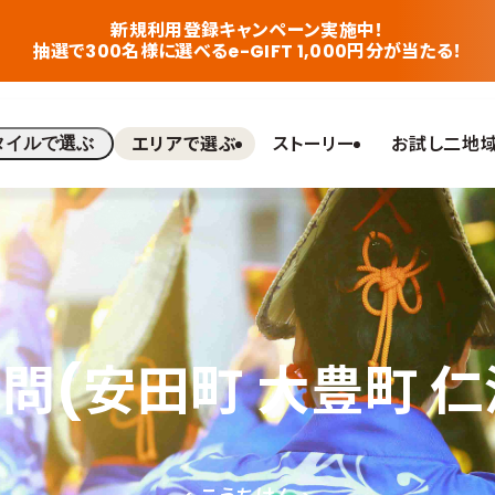
新規利用登録キャンペーン実施中！
抽選で300名様に選べるe-GIFT 1,000円分が当たる！
エリアで選ぶ
ストーリー
お試し二地
タイルで選ぶ
問(安田町 大豊町 仁