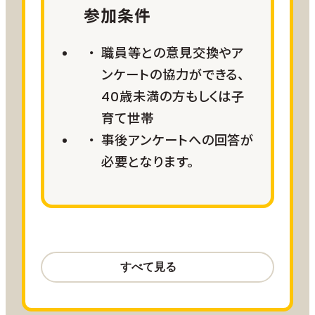
※事前にかごしま市IJU倶楽部の会員
参加条件
になっていただくことでレンタカー割引
2026年11月プラン（農業・食文化体験型）
特典が利用可能となる制度がありま
職員等との意見交換やア
一日目＝軟弱野菜収穫体験、調理体験
す。ページ下部よくある質問をご参照く
二日目＝そば打ち or 伝統菓子づくり（創作体
ンケートの協力ができる、
ださい。
験）、自由行動
40歳未満の方もしくは子
三日目＝学校見学（2日～6日は学校開放期
育て世帯
食事
間）（秋祭り：11/5（木）・餅つき大会参加可能：
事後アンケートへの回答が
お客様ご自身で手配
11/14（土））、吉田ふれあい農園見学
必要となります。
日程
2026年12月プラン（農業・創作体験型）
2026年10月1日（木）～2027年２
一日目：軟弱野菜収穫体験、調理体験
月28日（日）
二日目：みそづくり体験（創作体験）、自由行動
航空サポート
三日目：学校見学等（餅つき体験：12/11（金）・
/3泊4日以上
羽田＝鹿児島線 往復20,000
収穫祭（焼き芋）見学可能：12/12（土））
お客様のご希望に合わせて調整可能
ANA SKY コイン