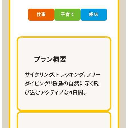
参加費用
除く）
6,600円～23,100円/人（宿泊費
※参加者と調整の上受入日を決定
仕事
子育て
趣味
込）
【募集人数】１グループ（４名）
※体験、宿泊施設によって変動
【参加上限回数】1回
※【宿泊費】ikoてらす：3,300円/人
（金土日4,400円/人）、ulalaふるさ
と：2,200円/人（金土日3,300円/人）
※【体験料】0円～3,300円/回
プラン概要
【プラン行程例】
サイクリング、トレッキング、フリー
宿泊
2026年10月プラン（秋の収穫・地域交流型）
ダイビング‼桜島の自然に深く飛
参加費用に含む
一日目：キャベツ・白菜植付け体験（農業体
び込むアクティブな4日間。
予約は鹿児島市事業者が行います。
験）、調理体験
二日目：軟弱野菜収穫体験、自由行動
三日目：学校見学等（脱穀体験：10/19（月）・
現地移動
運動会見学可能：10/25（日））
お客様ご自身で手配