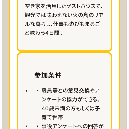
現地移動
空き家を活用したゲストハウスで、
お客様ご自身で手配
観光では味わえない火の島のリア
※事前にかごしま市IJU倶楽部の会員
ルな暮らし、仕事も遊びもまるご
になっていただくことでレンタカー割引
と味わう4日間。
特典が利用可能となる制度がありま
す。ページ下部よくある質問をご参照く
ださい。
食事
参加条件
お客様ご自身で手配
職員等との意見交換やア
ンケートの協力ができる、
日程
40歳未満の方もしくは子
2026年10月中旬～2027年1月中
育て世帯
旬
事後アンケートへの回答が
/2泊3日