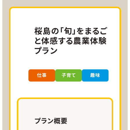
大阪＝鹿児島線 往復15,000 ANA
SKYコイン
2027年1月プラン（冬の収穫・地域密着型）
名古屋＝鹿児島線 往復
一日目：冬野菜収穫体験、調理体験
お試し二地域プラン詳細
20,000ANA SKYコイン
二日目：地域住民との交流（交流体験）、自由
桜島の「旬」をまるご
小児割引運賃、障がい者割引運賃をご
行動
と体感する農業体験
利用の方は
こちら
をご確認ください。
三日目：学校見学等
プラン
火山と共生するくらし。桜島まるごと日常
参加費用
体験プラン
※創作体験費：1人2,000円
9,900円～23,100円（宿泊費込）
仕事
子育て
趣味
※上記の例に限らず、ご自分の体験したいプ
【募集期間】2026年7月29日（水）～2027年
※体験、宿泊施設によって変動
ログラムを組み合わせてプラン行程を組むこ
１月31日（日）
※【宿泊費】ikoてらす：3,300円/人
とが可能です。
（金土日4,400円/人）、ulalaふるさ
【募集方法】随時募集
※学校見学については、授業及び施設見学が
と：2,200円/人（金土日3,300円/人）
【滞在可能期間】2026年10月1日（木）～
随時可能です。（行事については、時期によって
※【体験料】1,100円～3,300円/回
2027年２月28日（日）（2026年12月25日～
見学や参加が可能です。）
2027年1月5日は除く）
プラン概要
※参加者と調整の上受入日を決定
宿泊