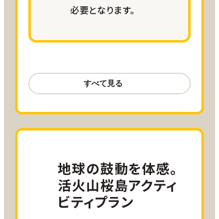
必要となります。
体験したいメニューに沿って調整
航空サポート
お試し二地域プラン詳細
羽田＝鹿児島線 往復20,000
ANA SKY コイン
大阪＝鹿児島線 往復15,000 ANA
子どもが学べる遊べる新境地❗親子で見
SKYコイン
つけるおためし移住プラン
名古屋＝鹿児島線 往復
20,000ANA SKYコイン
【募集期間】2026年7月29日（水）～2026年
地球の鼓動を体感。
小児割引運賃、障がい者割引運賃をご
９月30日（水）（延長の可能性がございます。）
活火山桜島アクティ
利用の方は
こちら
をご確認ください。
【募集方法】随時募集
ビティプラン
【滞在可能期間】2026年
10
月中旬～2027年
1
月中旬（2026年12月29日~2027年1月4日は