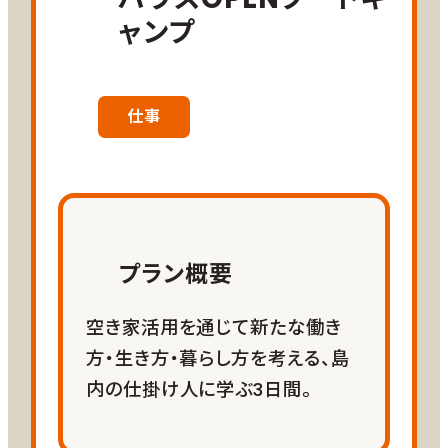
【募集期間】2026年7月29日（水）～2026年
ストに応じます。
ャンプ
11月30日（月）
参加費用
夜 ：自由時間（フェリーで市街地に渡って市
【募集方法】随時募集
内観光や食事も可能）
13,200円～19,800円/人（宿泊費
【滞在可能期間】2026年10月1日（木）～
込）
野菜収穫体験
2026年12月24日（木）
仕事
※体験、宿泊施設によって変動
※参加者と調整の上受入日を決定
※【宿泊費】ikoてらす：3,300円/人
四日目＝午前：意見交換（地元住民・市職員）
【参加上限回数】1回
（金土日4,400円/人）、ulalaふるさ
退島式 ※終了後解散
と：2,200円/人（金土日3,300円/人）
※【体験料】3,300円/回
【アクティビティメニュー】※予定
プラン概要
サイクリング、陶芸体験、フリーダイビング、釣
宿泊
り、溶岩道トレッキング、漁船クルーズ、足湯掘
【宿泊場所】
ikoてらす
、または
Ulalaふるさと
空き家活用を通じて新たな働き
り体験 など
参加費用に含む
費用（1人/日）：ikoてらす3,300円（金土日
※体験メニューは季節によって変わります。日
方・生き方・暮らし方を考える、島
予約は鹿児島市事業者が行います。
4,400円）、ulalaふるさと：2,200円（金土日
程が決まった時点で可能なメニューを提示
内の仕掛け人に学ぶ3日間。
3,300円）
し、お客様のリクエストにあわせて実施しま
※
予約は鹿児島市事業者が行います。
宿泊先
現地移動
す。
の希望がある場合は、申込フォームにご記入く