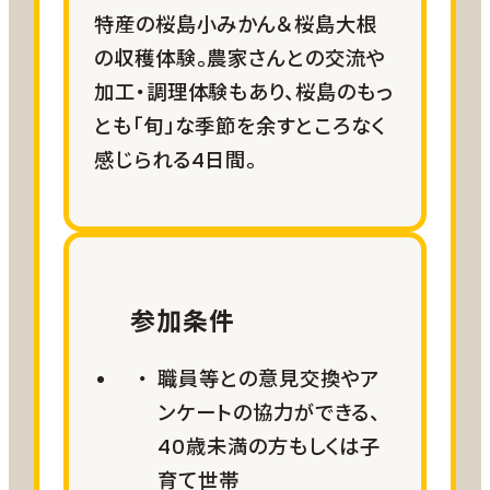
【参加上限回数】無し(ただし、受け入れ枠が
特産の桜島小みかん＆桜島大根
参加費用に含む
【宿泊場所】以下のうち、いずれかの宿泊施設
ある場合に限ります。)
の収穫体験。農家さんとの交流や
予約は鹿児島市事業者が行います。
を
参加確定後に
各自で手配してください。
加工・調理体験もあり、桜島のもっ
①渓谷苑（渓谷荘）［温泉あり］＞詳細は
こち
とも「旬」な季節を余すところなく
ら
体験メニューは季節によって変わりますので、
現地移動
②コテージ銀の湯［温泉あり］＞詳細は
こちら
感じられる4日間。
日程が決まった時点で可能なメニューを提示
お客様ご自身で手配
③ゴールデンパームスプリングス［温泉あり］
し、
※事前にかごしま市IJU倶楽部の会員
＞詳細は
こちら
お客様のリクエストにあわせて実施します。
になっていただくことでレンタカー割引
例）秋→フリーダイビング、サイクリング、椿の
特典が利用可能となる制度がありま
実拾い、火の島太鼓体験
す。ページ下部よくある質問をご参照く
ださい。
冬→マイ足湯づくり、桜島小みかん・桜島大根
参加条件
収穫 など
職員等との意見交換やア
食事
ンケートの協力ができる、
お客様ご自身で手配
【プラン行程例】
40歳未満の方もしくは子
本城小学校
育て世帯
一日目＝午後：入島式（ヘルメット貸与）、ビジ