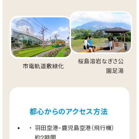
桜島溶岩なぎさ公
市電軌道敷緑化
園足湯
都心からのアクセス方法
羽田空港-鹿児島空港（飛行機）
約2時間