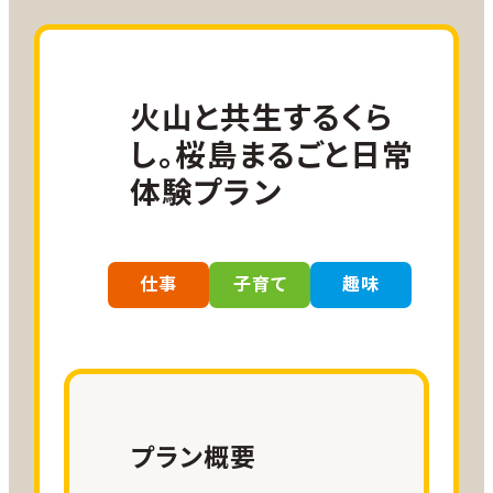
SKYコイン
名古屋＝鹿児島線 往復
20,000ANA SKYコイン
火山と共生するくら
小児割引運賃、障がい者割引運賃をご
し。桜島まるごと日常
利用の方は
こちら
をご確認ください。
体験プラン
参加費用
創作体験材料代等 2,000円／人
仕事
子育て
趣味
宿泊
指定の宿泊先をお客様ご自身で手
配
プラン概要