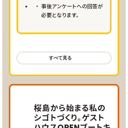
日程
事後アンケートへの回答が
ターセンター等観光ツアー
2026年10月1日（木）～2026年12
夜 ：自由時間（フェリーで市街地に渡って市
必要となります。
内観光や食事も可能）
月24日（木）
/3泊4日以上
お客様のご希望に合わせて調整可能
二日目＝午前：自由時間（リモートワーク可
航空サポート
能）
羽田＝鹿児島線 往復20,000
午後：農業・漁業体験 ※リクエストに応じま
ANA SKY コイン
す。
お試し二地域プラン詳細
夜 ：調理体験・地元の人と交流（地元食堂・
大阪＝鹿児島線 往復15,000 ANA
味噌づくり体験
caféなど）
SKYコイン
名古屋＝鹿児島線 往復
20,000ANA SKYコイン
地球の鼓動を体感。活火山桜島アクティ
桜島から始まる私の
三日目＝午前：自由時間（リモートワーク可
小児割引運賃、障がい者割引運賃をご
ビティプラン
シゴトづくり。ゲスト
能）
利用の方は
こちら
をご確認ください。
午後：空き家見学・釣り・サイクリング※リクエ
ハウスOPENブートキ