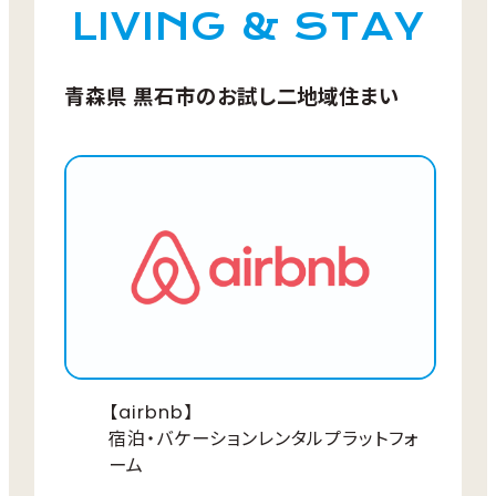
LIVING & STAY
宿泊
お客様ご自身で手配
黒石市観光協会HP
から宿泊先を探す
青森県 黒石市のお試し二地域住まい
ことも可能です。
現地移動
お客様ご自身で手配
食事
お客様ご自身で手配
【airbnb】
日程
宿泊・バケーションレンタルプラットフォ
ご希望に合わせて調整
ーム