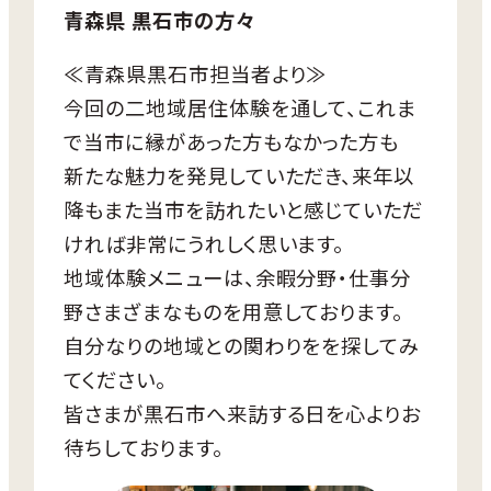
青森県 黒石市の方々
正午：青森空港到着、レンタカーorバスで黒石
市へ⇒到着後、ランチ
≪青森県黒石市担当者より≫
夕方：宿泊先にてチェックイン⇒夕食
今回の二地域居住体験を通して、これま
■2日目
で当市に縁があった方もなかった方も
午前：つながり体験メニューへの参加⇒伝統
工芸品制作体験等
新たな魅力を発見していただき、来年以
正午：まちあるき⇒こみせ通りにてランチ
降もまた当市を訪れたいと感じていただ
午後：市役所職員と面談
ければ非常にうれしく思います。
夕方：青森空港へ（帰宅）
地域体験メニューは、余暇分野・仕事分
※つながり体験メニューはご自身で申込先に
野さまざまなものを用意しております。
ご連絡ください。
自分なりの地域との関わりをを探してみ
※市役所職員との面談については、可能な限
てください。
りご希望に沿った日時で調整します。
皆さまが黒石市へ来訪する日を心よりお
待ちしております。