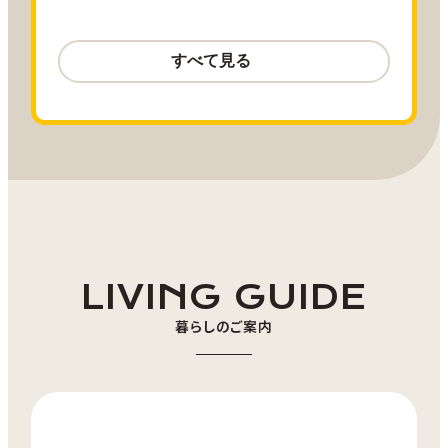
航空サポート
大阪(伊丹)＝青森線
往復20,000 ANA SKY コイン
小児割引運賃、障がい者割引運賃をご
利用の方は
こちら
をご確認ください。
※航空サポートは参加者の方のみが対
象となります。同行者の方は航空サポ
ートの対象外となります。
LIVING GUIDE
参加費用
※滞在期間中の移動費・食事代・
暮らしのご案内
宿泊代・体験メニュー参加費用に
よって費用感が変動します。