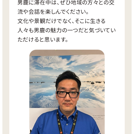
■保育体験料
男鹿に滞在中は、ぜひ地域の方々との交
【プラン行程例】
お子さま1人あたり1,110円/日（傷害
流や会話を楽しんでください。
■1日目
保険料、給食・おやつ代含む）
昼過ぎ 男鹿市到着
文化や景観だけでなく、そこに生きる
体験住宅の現地説明及び市職員との面談（滞
人々も男鹿の魅力の一つだと気づいてい
在中のアドバイス）
ただけると思います。
宿泊
道の駅や商業施設などを下見＆お買い物
男鹿市移住体験住宅
（男鹿駅から
■2日目
徒歩10分）
なまはげ館・男鹿真山伝承館・里暮らし体験
塾で文化体験or釣りやトレッキングなどのア
お客様ご自身で手配
クティビティ体験
※2泊3日以上
※天気の良い日は、寒風山や入道崎で夕陽を
※プランへの参加決定後、市の担
見て帰宅するのもオススメです。
当職員から日程の確認・調整や事
■3日目
務手続きの案内について連絡しま
午前 体験住宅周辺を散歩
す。
午後 体験住宅退去立ち合い後男鹿市を出発
【その他】
・滞在期間中の行程や体験メニューの相談