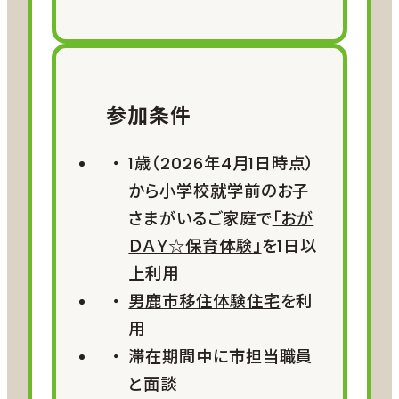
※市内移動のためのレンタカーの
手配をお勧めします。男鹿駅近くに
レンタカー事業者がございます
参加条件
食事
お客様ご自身で手配
1歳（2026年4月1日時点）
※移住体験住宅には冷蔵庫、調理
から小学校就学前のお子
家電、食器類等完備しています。
さまがいるご家庭で
「おが
ＤＡＹ☆保育体験」
を1日以
上利用
日程
男鹿市移住体験住宅
を利
ご希望に合わせて調整
用
※移住体験住宅の空き状況により
滞在期間中に市担当職員
日程の調整をさせていただく場合
と面談
がございます。