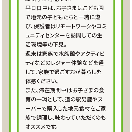
自己負担です。
平日日中は、お子さまはこども園
で地元の子どもたちと一緒に遊
び、保護者はリモートワークやコミ
宿泊
ュニティセンターを訪問しての生
男鹿市移住体験住宅
（男鹿駅から
活環境等の下見。
徒歩10分）
週末は家族で水族館やアクティビ
お客様ご自身で手配
ティなどのレジャー体験などを通
※プランへの参加決定後、市の担
して、家族で過ごすおが暮らしを
当職員から日程の確認・調整や事
体感ください。
務手続きの案内について連絡しま
また、滞在期間中はお子さまの食
す。
育の一環として、道の駅男鹿やス
ーパーで購入した地元食材をご家
現地移動
族で調理し、味わっていただくのも
お客様ご自身で手配
オススメです。