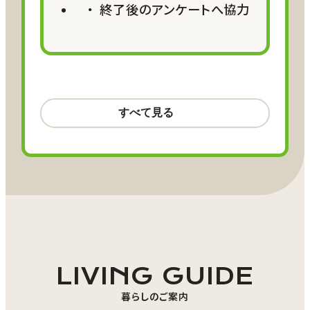
終了後のアンケートへ協力
お試し二地域プラン詳細
航空サポート
羽田＝秋田 往復15,000 ANA
SKY コイン
①おが暮らし二地域居住体験プラン
羽田＝大館能代 往復15,000 ANA
SKY コイン
移住体験住宅に滞在しながら、男鹿市独自の
※小児割引、障がい者割引をご利
民俗行事「男鹿のナマハゲ」に代表される文化
用の方は
こちら
をご確認ください。
体験、
国定公園・ジオパークにも指定されている多
様な自然環境をフィールドとした趣味などの
LIVING GUIDE
参加費用
アクティビティ体験を行っていただき、
暮らしのご案内
■滞在期間中の移動費や飲食代、
男鹿半島での生活（おが暮らし）の魅力を体感