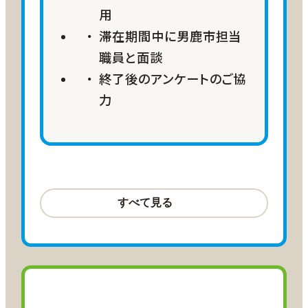
用
滞在期間中に男鹿市担当
職員と面談
終了後のアンケートのご協
力
航空サポート
羽田＝秋田 往復15,000 ANA
SKY コイン
羽田＝大館能代 往復15,000 ANA
SKY コイン
※小児割引、障がい者割引をご利