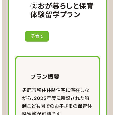
用の方は
こちら
をご確認ください。
②おが暮らしと保育
体験留学プラン
参加費用
男鹿市移住体験住宅使用料（2泊3
子育て
日分）
５月～10月末まで：3,000円/組
11月～翌年４月末まで：4,500円/
組
※移住体験住宅に寝具（布団類）
プラン概要
はありません。ご自身での持ち込み
か、市が案内する事業者へレンタル
男鹿市移住体験住宅に滞在しな
の依頼（一人当たり2,750円/2泊）
がら、2025年度に新設された船
が必要です。
越こども園でのお子さまの保育体
※そのほか滞在期間中の移動費や飲食
験留学が可能です。
代、行程に応じた体験料等は参加者の