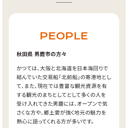
ください。
行程に応じた体験料等は参加者の
自己負担です。
【募集期間】
■男鹿市移住体験住宅使用料（1日
9月滞在分：8月中旬～8月25日
あたり）
10月滞在分：9月1日～ 9月10日
PEOPLE
11月滞在分：10月1日～10月10日
5月～10月：1,000円/日
12月滞在分：11月1日～11月10日
11月～翌年４月：1.500円/日（1組あ
秋田県 男鹿市の方々
1月滞在分：12月1日～12月10日
たりの金額）
※12/30～1/1または12/31～1/2の期間の滞
※例えば5月～10月の場合、2泊3
かつては、大阪と北海道を日本海回りで
在を選択された場合は、
日の使用で3,000円となります。
結んでいた交易船「北前船」の寄港地とし
ナマハゲ行事を体験することができます（移住
※移住体験住宅に寝具（布団類）
体験住宅へナマハゲがやってきます）。
て、また、現在では豊富な観光資源を有
はありません。ご自身での持ち込み
2月滞在分：1月4日～ 1月10日
する観光のまちとしてとして多くの人を
【受け入れ期間】2026年9月4日～2027年2
か、市が案内する事業者へレンタル
受け入れてきた男鹿には、オープンで気
月28日
の依頼（一人当たり2,750円～）が
さくな方や、郷土愛が強く地元の魅力を
【募集方法】随時募集
必要です。
熱心に語ってくれる方が多いです。
【参加上限回数】2回