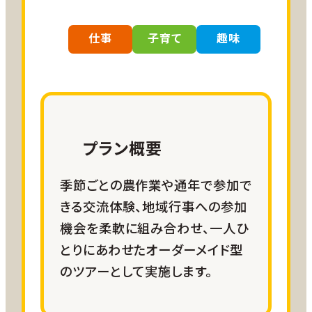
現地での体験費はご自身で負担い
ただきます
仕事
子育て
趣味
（プログラム内容に応じて変動）
宿泊
お客様ご自身で手配
プラン概要
現地移動
季節ごとの農作業や通年で参加で
お客様ご自身で手配
きる交流体験、地域行事への参加
機会を柔軟に組み合わせ、一人ひ
とりにあわせたオーダーメイド型
食事
のツアーとして実施します。
お客様ご自身で手配