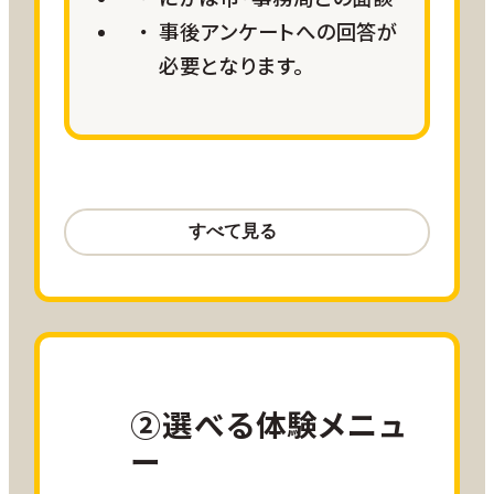
事後アンケートへの回答が
必要となります。
航空サポート
羽田＝秋田線 往復15,000ANA
SKYコイン
羽田＝大館能代線 往復
15,000ANA SKYコイン
小児割引運賃、障がい者割引運賃をご
利用の方は
こちら
をご確認ください。
②選べる体験メニュ
ー
参加費用