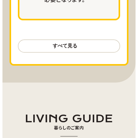
②選べる体験メニュー
季節ごとの農作業や通年で参加できる交流体
験、地域行事への参加機会を柔軟に組み合わ
航空サポート
せることで、
にかほ市ならではの暮らしや地域とのつなが
羽田＝秋田線 往復15,000ANA
りを、参加者様の目的に応じた形で体験いた
SKYコイン
だけます。
羽田＝大館能代線 往復
【募集期間】2026年8月10日～2027年2月
15,000ANA SKYコイン
28日
小児割引運賃、障がい者割引運賃をご
【募集方法】随時募集
利用の方は
こちら
をご確認ください。
【滞在可能期間】2026年8月10日～2027年2
月28日（2026年12月26日～2027年1月5日
は除く）
参加費用
LIVING GUIDE
【参加上限回数】1回
現地での体験費はご自身で負担い
暮らしのご案内
○プラン行程：要ヒアリング
ただきます