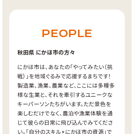
・郷土料理作り
（プログラム内容に応じて変動）
・地域の人を呼んでBBQ/宴会
・横岡グランドゴルフ（実施日：8/2,10/25）
・横岡鳥海山日立舞（実施日：8/13,8/15）
宿泊
PEOPLE
○体験料1,000円～2,000円程度
宿泊先については下記の3つの中
から募集後協議の上で決定（宿泊
秋田県 にかほ市の方々
費はお客様ご自身でご負担いただ
きます）
にかほ市は、あなたの「やってみたい（挑
・
農家民宿浜ギク53
戦）」を地域ぐるみで応援するまちです！
・
海辺のロッジ花（はんな）
製造業、漁業、農業など、ここには多種多
・
セントキルダ
様な生業と、それを牽引するユニークな
キーパーソンたちがいます。ただ景色を
楽しむだけでなく、農泊や漁業体験を通
現地移動
じて彼らの日常に飛び込んでみてくださ
お客様ご自身で手配
い。「自分のスキル×にかほ市の資源」で