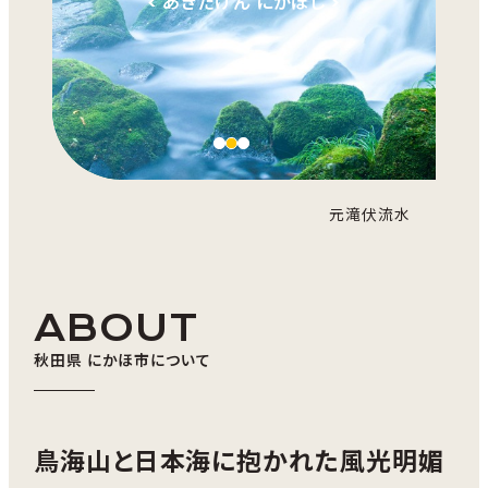
< あきたけん にかほし >
元滝伏流水
ABOUT
秋田県 にかほ市について
鳥海山と日本海に抱かれた風光明媚