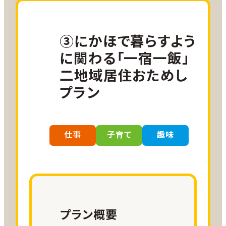
15,000ANA SKYコイン
りを、参加者様の目的に応じた形で体験いた
小児割引運賃、障がい者割引運賃をご
だけます。
利用の方は
こちら
をご確認ください。
【募集期間】2026年8月10日～2027年2月
③にかほで暮らすよう
28日
に関わる「一宿一飯」
【募集方法】随時募集
参加費用
【滞在可能期間】2026年8月10日～2027年2
二地域居住おためし
現地での体験費（1,000円～2,000
月28日（2026年12月26日～2027年1月5日
プラン
円程度）は
は除く）
【参加上限回数】1回
ご自身で負担いただきます。
○プラン行程：要ヒアリング
（プログラム内容に応じて変動）
仕事
子育て
趣味
・アスパラ収穫体験、４～10月
・いちじく管理体験、４～10月
・いちじく収穫体験、９～10月
宿泊
・ねぎ収穫体験、11～１月
お客様ご自身で手配
・田植え体験、５～６月
・稲刈り体験、９～11月
プラン概要
・シャインマスカット管理・収穫体験、４～11月
現地移動