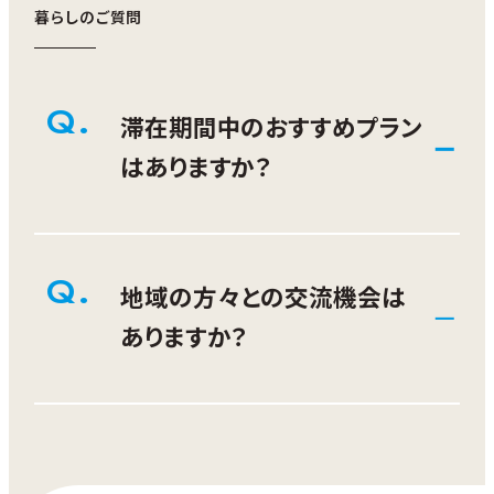
暮らしのご質問
【募集期間】2026年8月10日～2027年2月
28日
【募集方法】随時募集
Q.
滞在期間中のおすすめプラン
【滞在可能期間】2026年8月10日～2027年2
はありますか？
月28日（2026年12月26日～2027年1月5日
は除く）
【参加上限回数】1回
滞在日数は固定せず、参加者の希望日程や受
下記一例です。
Q.
入事業者の状況に応じて柔軟に調整します。
地域の方々との交流機会は
初日はにかほ市到着後、宿泊先でゆっくり過ご
1日目
ありますか？
しながら、二地域居住コーディネーターによる
空港到着。レンタカーでにかほ市へ
オリエンテーションを行います。
⇒ 到着後、にかほ市の観光スポットを
夜には、地域の方々と一緒にBBQや食事交流
体験
地域の行事に参加や、地元の方々と
を行い、にかほ市で暮らす人たちの雰囲気や
⇒ ランチ
地域の魅力に触れていただきます。
BBQ等を通して交流する機会がありま