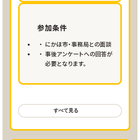
日程
お客様ご自身で決定
参加条件
にかほ市・事務局との面談
事後アンケートへの回答が
お試し二地域プラン詳細
必要となります。
①時期別で選べる農泊体験メニュー
航空サポート
季節ごとの農作業や通年で参加できる交流体
羽田＝秋田線 往復15,000ANA
験、地域行事への参加機会を柔軟に組み合わ
SKYコイン
せることで、
羽田＝大館能代線 往復
にかほ市ならではの暮らしや地域とのつなが