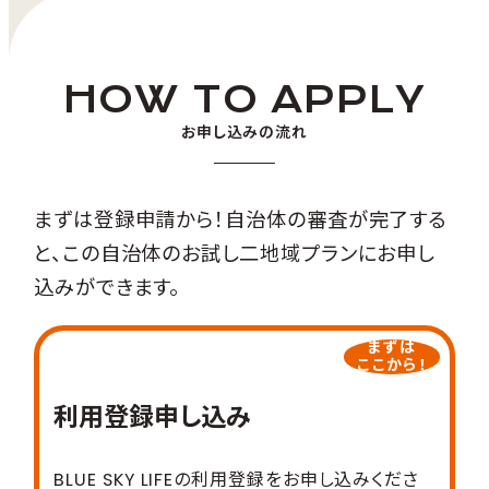
⇒ 宿舎へチェックイン
2日目以降は、農作業、地域事業者の軽作業、
す。
宿泊施設や飲食店の運営補助、地域イベント
⇒ 農業体験（収穫、管理作業）
の準備、地域産品の情報発信など、受入先の
⇒ 温泉へ
HOW TO APPLY
状況に応じて、
⇒ 宿舎で地元住民と収穫した野菜で
にかほ市の生業に深く関わります。
お申し込みの流れ
BBQ
単なる見学や体験ではなく、地域の方と一緒
⇒ 就寝
に働き、手を動かしながら、地域の暮らしや仕
まずは登録申請から！自治体の審査が完了する
2日目
事を体感することが特徴です。
と、この自治体のお試し二地域プランにお申し
リモートワーク施設見学
滞在中は、地域のお手伝いを通じて、宿泊・食
込みができます。
事・交流などの滞在サポートを受けながら、に
⇒ 市内の商業施設見学
かほ市で暮らすように過ごします。
⇒ ランチ
まずは
⇒ 農業者、漁業者と対談
ここから！
⇒ 自由行動
利用登録申し込み
⇒ 夕食（居酒屋）
⇒ 宿舎へ戻り就寝
BLUE SKY LIFEの利用登録をお申し込みくださ