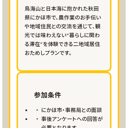
・スマート農業見学、５～10月
お客様ご自身で手配
鳥海山と日本海に抱かれた秋田
・さつまいも堀り体験、9～10月
県にかほ市で、農作業のお手伝い
・夏野菜収穫体験、８～９月
や地域住民との交流を通じて、観
・ソフトケール管理・収穫体験、通年
食事
光では味わえない“暮らしに関わ
・草刈り体験、６～９月
お客様ご自身で手配
る滞在”を体験できる二地域居住
おためしプランです。
日程
お客様ご自身で決定
参加条件
お試し二地域プラン詳細
にかほ市・事務局との面談
事後アンケートへの回答が
必要となります。