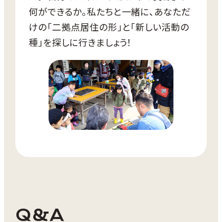
何ができるか。私たちと一緒に、あなただ
食事
けの「二拠点居住の形」と「新しい活動の
お客様ご自身で手配
種」を探しに行きましょう！
日程
お客様ご自身で決定（長期も可能）
お試し二地域プラン詳細
③にかほで暮らすように関わる「一宿一
Q&A
飯」二地域居住おためしプラン